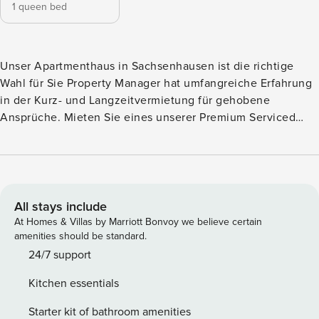
1 queen bed
Unser Apartmenthaus in Sachsenhausen ist die richtige
Wahl für Sie Property Manager hat umfangreiche Erfahrung
in der Kurz- und Langzeitvermietung für gehobene
Ansprüche. Mieten Sie eines unserer Premium Serviced
Apartments in Frankfurt und genießen Sie Ihr eigenes
Zuhause schon ab einer Buchungsdauer von 28 Tagen.
Lassen Sie uns einfach wissen, wie lange Sie bleiben
möchten. Eine Verlängerung Ihres Aufenthaltes ist jederzeit
möglich. Wir sind bekannt für unser zentral gelegenes und
All stays include
voll ausgestattetes Apartmenthaus in Frankfurt
At Homes & Villas by Marriott Bonvoy we believe certain
Sachsenhausen. Buchen Sie einfach und flexibel. Genießen
amenities should be standard.
Sie Frankfurt, die Finanzmetropole am Main, wie ein
24/7 support
Einheimischer. Licence number: 6067
Kitchen essentials
Starter kit of bathroom amenities