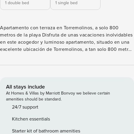
1 double bed
1 single bed
Apartamento con terraza en Torremolinos, a solo 800
metros de la playa Disfruta de unas vacaciones inolvidables
en este acogedor y luminoso apartamento, situado en una
excelente ubicación de Torremolinos, a tan solo 800 metros
de la playa. Un alojamiento ideal para parejas, familias o
pequeños grupos que desean descubrir todo el encanto de
la Costa del Sol. El apartamento dispone de dos cómodos
dormitorios: uno con cama de matrimonio y otro con cama
individual, ofreciendo un ambiente tranquilo para el
All stays include
descanso. Cuenta además con una cocina abierta al salón-
At Homes & Villas by Marriott Bonvoy we believe certain
comedor, totalmente equipada para que te sientas como en
amenities should be standard.
casa, un baño completo con ducha y una agradable terraza
24/7 support
con vistas a la ciudad, perfecta para desayunar al aire libre,
Kitchen essentials
relajarte después de un día de playa o disfrutar de las
cálidas noches mediterráneas. Su ubicación te permitirá
Starter kit of bathroom amenities