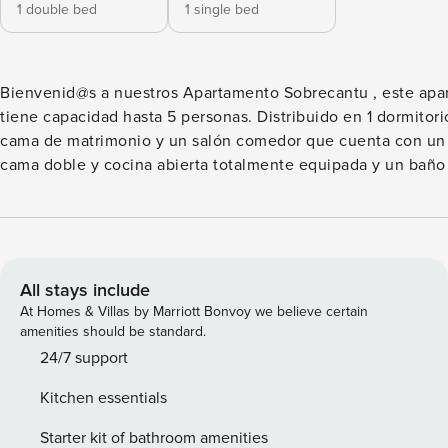
1 double bed
1 single bed
Bienvenid@s a nuestros Apartamento Sobrecantu , este apa
tiene capacidad hasta 5 personas. Distribuido en 1 dormitorio c
cama de matrimonio y un salón comedor que cuenta con un
cama doble y cocina abierta totalmente equipada y un bañ
con ducha. Un espacio lleno de luz, en pleno centro de Ovi
donde podrás realizar todo tipo de actividades, tanto cultur
de ocio a pie. Un lugar ideal para disfrutar de la preciosa ci
Oviedo y donde podréis coleccionar maravillosos momentos. Licen
number: ESFCTU000033035002303253000000 Número de Registro
All stays include
de Alquiler (NRA):
At Homes & Villas by Marriott Bonvoy we believe certain
ESFCTU00003303500230325300000000000000000VUT.
amenities should be standard.
24/7 support
Kitchen essentials
Starter kit of bathroom amenities