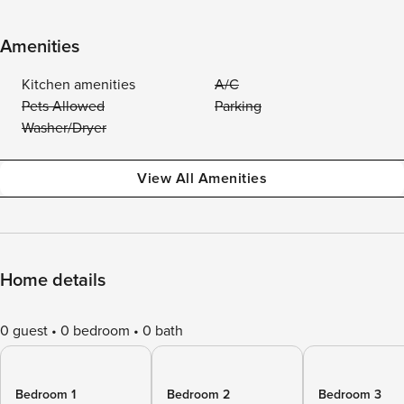
Amenities
Kitchen amenities
A/C
Pets Allowed
Parking
Washer/Dryer
View All Amenities
Home details
0 guest
0 bedroom
0 bath
Bedroom 1
Bedroom 2
Bedroom 3