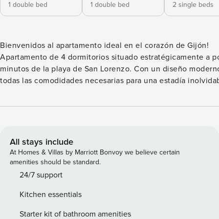
1 double bed
1 double bed
2 single beds
Bienvenidos al apartamento ideal en el corazón de Gijón!
Apartamento de 4 dormitorios situado estratégicamente a p
minutos de la playa de San Lorenzo. Con un diseño modern
todas las comodidades necesarias para una estadía inolvida
Disfruta de amplios espacios, perfectos para relajarte y desc
Además, contarás con todas las comodidades que necesitas
esperes más y reserva ahora para vivir una experiencia únic
No hay acceso minusválidos NI ascensor. License number:
ESFCTU000033026000298528000000 Número de Registro de
All stays include
Alquiler (NRA):
At Homes & Villas by Marriott Bonvoy we believe certain
ESFCTU00003302600029852800000000000000000VUT.
amenities should be standard.
24/7 support
Kitchen essentials
Starter kit of bathroom amenities