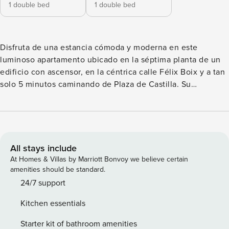
1 double bed
1 double bed
Disfruta de una estancia cómoda y moderna en este
luminoso apartamento ubicado en la séptima planta de un
edificio con ascensor, en la céntrica calle Félix Boix y a tan
solo 5 minutos caminando de Plaza de Castilla. Su
localización privilegiada permite desplazarse fácilmente a
las principales zonas de negocios y oficinas, además de
contar con excelentes opciones de transporte público:
metro (líneas 1 y 10) y varias líneas de autobús. Disfruta de
una estancia cómoda y moderna en este luminoso
All stays include
apartamento ubicado en la quinta planta de un edificio con
At Homes & Villas by Marriott Bonvoy we believe certain
ascensor, en la céntrica calle Félix Boix y a tan solo 5
amenities should be standard.
minutos caminando de Plaza de Castilla. Su localización
24/7 support
privilegiada permite desplazarse fácilmente a las
Kitchen essentials
principales zonas de negocios y oficinas, además de contar
con excelentes opciones de transporte público: metro
Starter kit of bathroom amenities