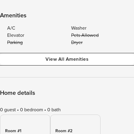
Amenities
A/C
Washer
Elevator
Pets Allowed
Parking
Dryer
View All Amenities
Home details
0 guest
0 bedroom
0 bath
Room #1
Room #2