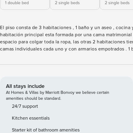
1 double bed
2 single beds
2 single beds
El piso consta de 3 habitaciones , 1 baño y un aseo , cocina y 
habitación principal esta formada por una cama matrimonial 
espacio para colgar toda la ropa, las otras 2 habitaciones ti
camas individuales cada uno y con armarios empotrados . 1 baño y un
aseo en las mejores condiciones los 2 con plato de ducha y 
Un salon amplio, con un comodo sofa, una mesa grande par
televisión y conexión Wifi. Una cocina que tiene todas las
comodidades , vitroceramica, horno, microondas, secadora l
nevera , lavavajillas, cafetera de cápsulas. License number:
All stays include
ESFCTU000033026000742267000000 Número de Registro de
At Homes & Villas by Marriott Bonvoy we believe certain
Alquiler (NRA):
amenities should be standard.
ESFCTU000033026000742267000000000000000000VUT
24/7 support
Kitchen essentials
Starter kit of bathroom amenities