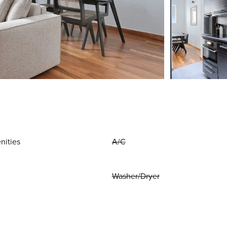
nities
A/C
Washer/Dryer