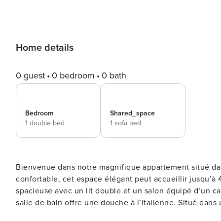
Home details
0 guest
0 bedroom
0 bath
Bedroom
Shared_space
1 double bed
1 sofa bed
Bienvenue dans notre magnifique appartement situé dans
confortable, cet espace élégant peut accueillir jusqu
spacieuse avec un lit double et un salon équipé d’un ca
salle de bain offre une douche à l’italienne. Situé dan
commerces, restaurants et attractions touristiques. Bienvenue dans ce charmant appartement de 30m², idéalement