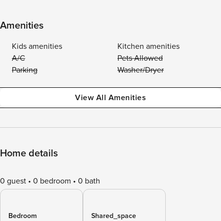
Amenities
Kids amenities
Kitchen amenities
A/C
Pets Allowed
Parking
Washer/Dryer
View All Amenities
Home details
0 guest
0 bedroom
0 bath
Bedroom
Shared_space