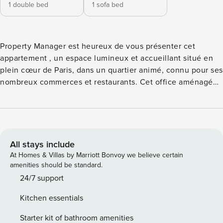
1 double bed
1 sofa bed
Property Manager est heureux de vous présenter cet
appartement , un espace lumineux et accueillant situé en
plein cœur de Paris, dans un quartier animé, connu pour ses
nombreux commerces et restaurants. Cet office aménagé
peut accueillir jusqu’à 4 personnes. Vivez une véritable
expérience parisienne, idéale à partager en famille ou entre
amis. Ce magnifique appartement, proposée par Property
Manager, s’étend sur 40 m² et a été pensée pour offrir un
séjour confortable à 4 personnes. Située au rez-de-
All stays include
chaussée d’un immeuble sécurisé, cette propriété est
At Homes & Villas by Marriott Bonvoy we believe certain
parfaite pour profiter pleinement de Paris. Elle est agencée
amenities should be standard.
comme suit : Un salon accueillant avec canapé-lit, smart TV
24/7 support
et table à manger Une cuisine ouverte entièrement équipée
Kitchen essentials
avec capsules de café, sucre et thé Une chambre principale
cosy avec lit king size Une salle de bain relaxante avec gel
Starter kit of bathroom amenities