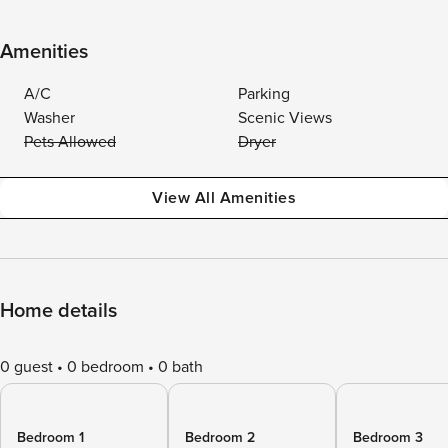
Amenities
A/C
Parking
Washer
Scenic Views
Pets Allowed
Dryer
View All Amenities
Home details
0 guest
0 bedroom
0 bath
Bedroom 1
Bedroom 2
Bedroom 3