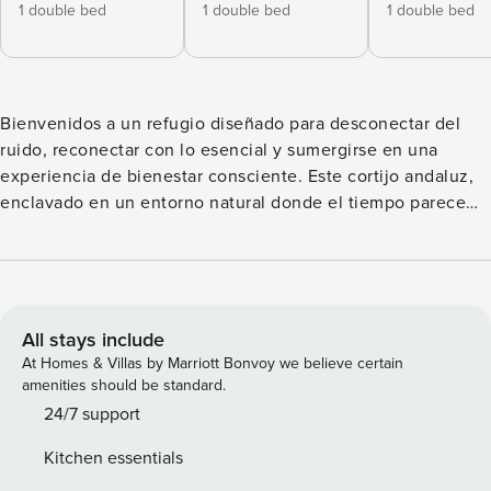
1 double bed
1 double bed
1 double bed
Bienvenidos a un refugio diseñado para desconectar del
ruido, reconectar con lo esencial y sumergirse en una
experiencia de bienestar consciente. Este cortijo andaluz,
enclavado en un entorno natural donde el tiempo parece
detenerse, es el lugar ideal para retiros de yoga, escapadas
espirituales o simplemente para quienes desean descansar
en armonía. La casa dispone de seis habitaciones dobles,
cada una decorada con un color representativo de los seis
principales chakras, creando una atmósfera única que invita
All stays include
a la introspección y al descanso profundo. La cocina,
At Homes & Villas by Marriott Bonvoy we believe certain
completamente equipada, y el salón-comedor de ambiente
amenities should be standard.
acogedor fomentan la convivencia consciente y la
24/7 support
alimentación saludable. En el exterior, una piscina privada
Kitchen essentials
ofrece frescor en los días soleados, mientras que la terraza