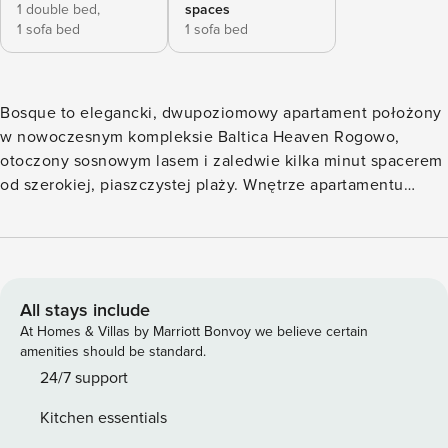
1 double bed,
spaces
1 sofa bed
1 sofa bed
Bosque to elegancki, dwupoziomowy apartament położony
w nowoczesnym kompleksie Baltica Heaven Rogowo,
otoczony sosnowym lasem i zaledwie kilka minut spacerem
od szerokiej, piaszczystej plaży. Wnętrze apartamentu
nawiązuje do skandynawskiego stylu "hygge", zapewniając
ciepłą, przytulną atmosferę i komfortowy wypoczynek
blisko natury. Apartament został starannie zaprojektowany,
aby zapewnić gościom wygodę i funkcjonalność. Na
parterze znajduje się przestronny salon z częścią
All stays include
wypoczynkową, rozkładaną sofą dla dwóch osób oraz
At Homes & Villas by Marriott Bonvoy we believe certain
jadalnią. W pełni wyposażona kuchnia pozwala na
amenities should be standard.
swobodne przygotowywanie posiłków, a duże okna
24/7 support
wpuszczają mnóstwo naturalnego światła, podkreślając
Kitchen essentials
jasny i przytulny charakter wnętrza. Na piętrze mieści się