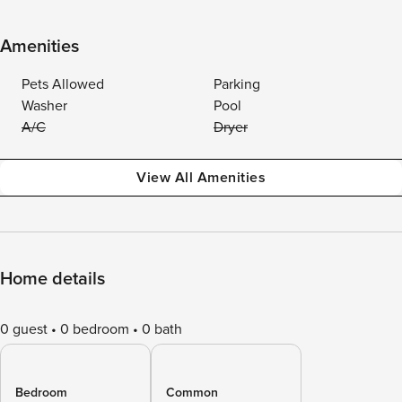
Amenities
Pets Allowed
Parking
Washer
Pool
A/C
Dryer
View All Amenities
Home details
0 guest
0 bedroom
0 bath
Bedroom
Common