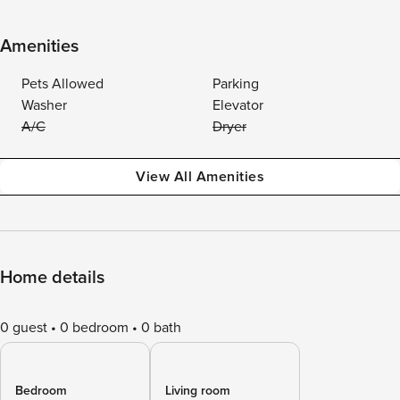
Amenities
Pets Allowed
Parking
Washer
Elevator
A/C
Dryer
View All Amenities
Home details
0 guest
0 bedroom
0 bath
Bedroom
Living room