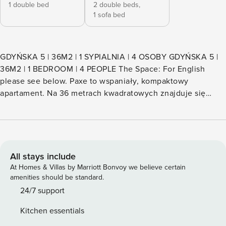
1 double bed
2 double beds,
1 sofa bed
GDYŃSKA 5 | 36M2 | 1 SYPIALNIA | 4 OSOBY GDYŃSKA 5 |
36M2 | 1 BEDROOM | 4 PEOPLE The Space: For English
please see below. Paxe to wspaniały, kompaktowy
apartament. Na 36 metrach kwadratowych znajduje się
prawdziwa uczta dla oka. Całe mieszkanie wykończone jest
w odcieniach bieli i szarości i spełni wymagania nawet
najbardziej wymagających klientów. Głównym
pomieszczeniem jest tu salon. Jego centralnym elementem
jest piękna, rozkładana kanapa, która będzie doskonała do
All stays include
relaksu po całodniowym zwiedzaniu lub męczącym dniu
At Homes & Villas by Marriott Bonvoy we believe certain
pracy. Do dyspozycji gości jest duży telewizor z szeroką
amenities should be standard.
pulą programów oraz szybka sieć wifi. Znajdziemy tam
24/7 support
również część jadalną ze stołem oraz wygodnymi
Kitchen essentials
krzesłami. Aneks kuchenny wyposażony został w sprzęty